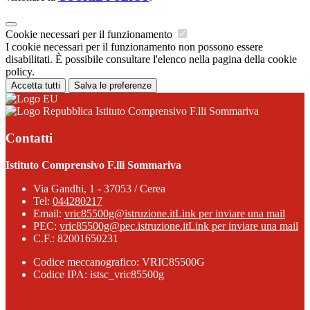
Cookie necessari per il funzionamento
I cookie necessari per il funzionamento non possono essere
disabilitati. È possibile consultare l'elenco nella pagina della cookie
policy.
Accetta tutti
Salva le preferenze
Istituto Comprensivo F.lli Sommariva
Contatti
Istituto Comprensivo F.lli Sommariva
Via Gandhi, 1 - 37053 / Cerea
Tel:
044280217
Email:
vric85500g@istruzione.it
Link per inviare una mail
PEC:
vric85500g@pec.istruzione.it
Link per inviare una mail
C.F.: 82001650231
Codice meccanografico: VRIC85500G
Codice IPA: istsc_vric85500g