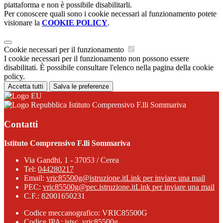
piattaforma e non è possibile disabilitarli.
Per conoscere quali sono i cookie necessari al funzionamento potete
visionare la
COOKIE POLICY
.
Cookie necessari per il funzionamento
I cookie necessari per il funzionamento non possono essere
disabilitati. È possibile consultare l'elenco nella pagina della cookie
policy.
Accetta tutti
Salva le preferenze
Istituto Comprensivo F.lli Sommariva
Contatti
Istituto Comprensivo F.lli Sommariva
Via Gandhi, 1 - 37053 / Cerea
Tel:
044280217
Email:
vric85500g@istruzione.it
Link per inviare una mail
PEC:
vric85500g@pec.istruzione.it
Link per inviare una mail
C.F.: 82001650231
Codice meccanografico: VRIC85500G
Codice IPA: istsc_vric85500g