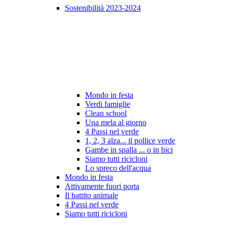
Sostenibilità 2023-2024
Mondo in festa
Verdi famiglie
Clean school
Una mela al giorno
4 Passi nel verde
1, 2, 3 alza... il pollice verde
Gambe in spalla ... o in bici
Siamo tutti ricicloni
Lo spreco dell'acqua
Mondo in festa
Attivamente fuori porta
Il battito animale
4 Passi nel verde
Siamo tutti ricicloni