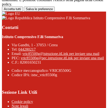
policy.
Accetta tutti
Salva le preferenze
Istituto Comprensivo F.lli Sommariva
Contatti
Istituto Comprensivo F.lli Sommariva
Via Gandhi, 1 - 37053 / Cerea
Tel:
044280217
Email:
vric85500g@istruzione.it
Link per inviare una mail
PEC:
vric85500g@pec.istruzione.it
Link per inviare una mail
C.F.: 82001650231
Codice meccanografico: VRIC85500G
Codice IPA: istsc_vric85500g
Sezione Link Utili
Cookie policy
Note legali