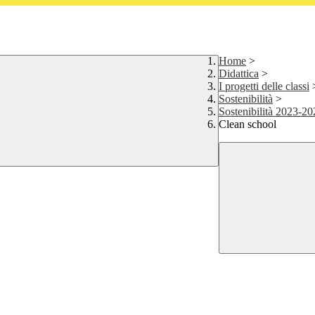
Home
>
Didattica
>
I progetti delle classi
Sostenibilità
>
Sostenibilità 2023-20
Clean school