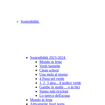
Sostenibilità
Sostenibilità 2023-2024
Mondo in festa
Verdi famiglie
Clean school
Una mela al giorno
4 Passi nel verde
1, 2, 3 alza... il pollice verde
Gambe in spalla ... o in bici
Siamo tutti ricicloni
Lo spreco dell'acqua
Mondo in festa
Attivamente fuori porta