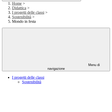
Home
>
Didattica
>
I progetti delle classi
>
Sostenibilità
>
Mondo in festa
Menu di
navigazione
I progetti delle classi
Sostenibilità