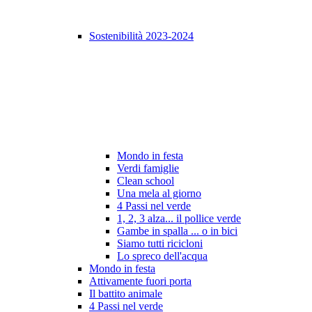
Sostenibilità 2023-2024
Mondo in festa
Verdi famiglie
Clean school
Una mela al giorno
4 Passi nel verde
1, 2, 3 alza... il pollice verde
Gambe in spalla ... o in bici
Siamo tutti ricicloni
Lo spreco dell'acqua
Mondo in festa
Attivamente fuori porta
Il battito animale
4 Passi nel verde