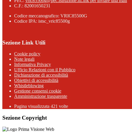
PEC:
vric85500g@pec.istruzione.it
Link per inviare una mail
C.F.: 82001650231
Codice meccanografico: VRIC85500G
Codice IPA: istsc_vric85500g
Sezione Link Utili
Cookie policy
Note legali
Informativa Privacy
Ufficio Relazioni con il Pubblico
Dichiarazione di accessibilità
Obiettivi di accessibilità
Whistleblowing
Gestione consensi cookie
Amministrazione trasparente
Pagina visualizzata
421
volte
Sezione Copyright