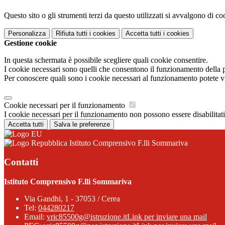
Questo sito o gli strumenti terzi da questo utilizzati si avvalgono di coo
Personalizza
Rifiuta tutti
i cookies
Accetta tutti
i cookies
Gestione cookie
In questa schermata è possibile scegliere quali cookie consentire.
I cookie necessari sono quelli che consentono il funzionamento della pi
Per conoscere quali sono i cookie necessari al funzionamento potete v
Cookie necessari per il funzionamento
I cookie necessari per il funzionamento non possono essere disabilitati.
Accetta tutti
Salva le preferenze
Istituto Comprensivo F.lli Sommariva
Contatti
Istituto Comprensivo F.lli Sommariva
Via Gandhi, 1 - 37053 / Cerea
Tel:
044280217
Email:
vric85500g@istruzione.it
Link per inviare una mail