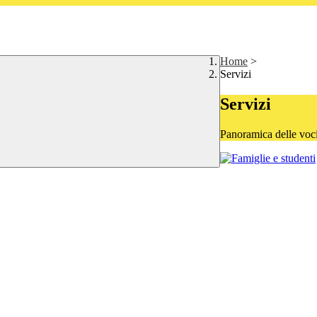
Home
>
Servizi
Servizi
Panoramica delle voc