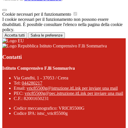
Cookie necessari per il funzionamento
I cookie necessari per il funzionamento non possono essere
disabilitati. È possibile consultare l'elenco nella pagina della cookie
policy.
Accetta tutti
Salva le preferenze
Istituto Comprensivo F.lli Sommariva
Contatti
Istituto Comprensivo F.lli Sommariva
Via Gandhi, 1 - 37053 / Cerea
Tel:
044280217
Email:
vric85500g@istruzione.it
Link per inviare una mail
PEC:
vric85500g@pec.istruzione.it
Link per inviare una mail
C.F.: 82001650231
Codice meccanografico: VRIC85500G
Codice IPA: istsc_vric85500g