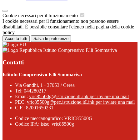
Cookie necessari per il funzionamento
I cookie necessari per il funzionamento non possono essere
disabilitati. È possibile consultare l'elenco nella pagina della cookie
policy.
Accetta tutti
Salva le preferenze
Istituto Comprensivo F.lli Sommariva
Contatti
Istituto Comprensivo F.lli Sommariva
Via Gandhi, 1 - 37053 / Cerea
Tel:
044280217
Email:
vric85500g@istruzione.it
Link per inviare una mail
PEC:
vric85500g@pec.istruzione.it
Link per inviare una mail
C.F.: 82001650231
Codice meccanografico: VRIC85500G
Codice IPA: istsc_vric85500g