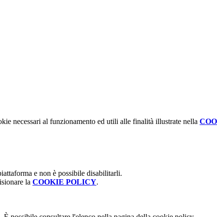
kie necessari al funzionamento ed utili alle finalità illustrate nella
COO
attaforma e non è possibile disabilitarli.
isionare la
COOKIE POLICY
.
 È possibile consultare l'elenco nella pagina della cookie policy.