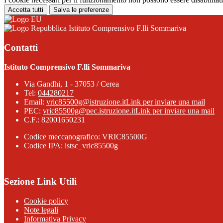
Accetta tutti
Salva le preferenze
Istituto Comprensivo F.lli Sommariva
Contatti
Istituto Comprensivo F.lli Sommariva
Via Gandhi, 1 - 37053 / Cerea
Tel:
044280217
Email:
vric85500g@istruzione.it
Link per inviare una mail
PEC:
vric85500g@pec.istruzione.it
Link per inviare una mail
C.F.: 82001650231
Codice meccanografico: VRIC85500G
Codice IPA: istsc_vric85500g
Sezione Link Utili
Cookie policy
Note legali
Informativa Privacy