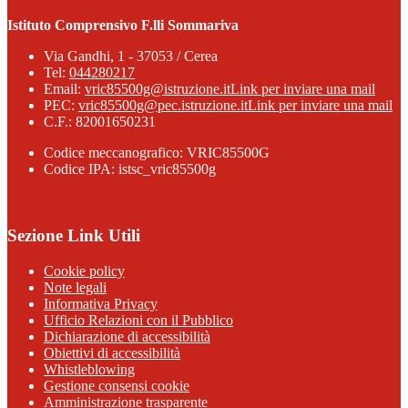
Istituto Comprensivo F.lli Sommariva
Via Gandhi, 1 - 37053 / Cerea
Tel:
044280217
Email:
vric85500g@istruzione.it
Link per inviare una mail
PEC:
vric85500g@pec.istruzione.it
Link per inviare una mail
C.F.: 82001650231
Codice meccanografico: VRIC85500G
Codice IPA: istsc_vric85500g
Sezione Link Utili
Cookie policy
Note legali
Informativa Privacy
Ufficio Relazioni con il Pubblico
Dichiarazione di accessibilità
Obiettivi di accessibilità
Whistleblowing
Gestione consensi cookie
Amministrazione trasparente