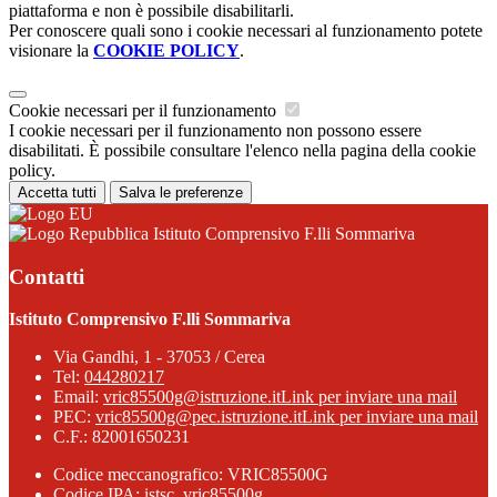
piattaforma e non è possibile disabilitarli.
Per conoscere quali sono i cookie necessari al funzionamento potete
visionare la
COOKIE POLICY
.
Cookie necessari per il funzionamento
I cookie necessari per il funzionamento non possono essere
disabilitati. È possibile consultare l'elenco nella pagina della cookie
policy.
Accetta tutti
Salva le preferenze
Istituto Comprensivo F.lli Sommariva
Contatti
Istituto Comprensivo F.lli Sommariva
Via Gandhi, 1 - 37053 / Cerea
Tel:
044280217
Email:
vric85500g@istruzione.it
Link per inviare una mail
PEC:
vric85500g@pec.istruzione.it
Link per inviare una mail
C.F.: 82001650231
Codice meccanografico: VRIC85500G
Codice IPA: istsc_vric85500g