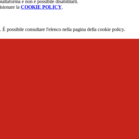
attaforma e non è possibile disabilitarli.
isionare la
COOKIE POLICY
.
 È possibile consultare l'elenco nella pagina della cookie policy.