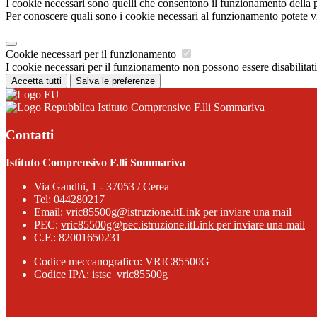
I cookie necessari sono quelli che consentono il funzionamento della pi
Per conoscere quali sono i cookie necessari al funzionamento potete v
Cookie necessari per il funzionamento
I cookie necessari per il funzionamento non possono essere disabilitati.
Accetta tutti
Salva le preferenze
Istituto Comprensivo F.lli Sommariva
Contatti
Istituto Comprensivo F.lli Sommariva
Via Gandhi, 1 - 37053 / Cerea
Tel:
044280217
Email:
vric85500g@istruzione.it
Link per inviare una mail
PEC:
vric85500g@pec.istruzione.it
Link per inviare una mail
C.F.: 82001650231
Codice meccanografico: VRIC85500G
Codice IPA: istsc_vric85500g