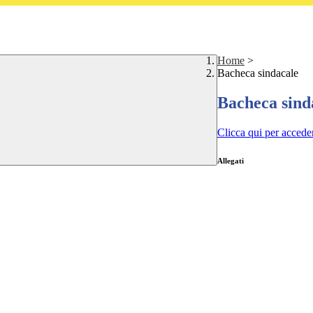
Home
>
Bacheca sindacale
Bacheca sind
Clicca qui per accede
Allegati