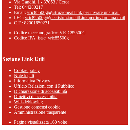
Via Gandhi, 1 - 37053 / Cerea
Tel:
044280217
Email:
vric85500g@istruzione.it
Link per inviare una mail
PEC:
vric85500g@pec.istruzione.it
Link per inviare una mail
C.F.: 82001650231
Codice meccanografico: VRIC85500G
Codice IPA: istsc_vric85500g
Sezione Link Utili
Cookie policy
Note legali
Informativa Privacy
Ufficio Relazioni con il Pubblico
Dichiarazione di accessibilità
Obiettivi di accessibilità
Whistleblowing
Gestione consensi cookie
Amministrazione trasparente
Pagina visualizzata
168
volte