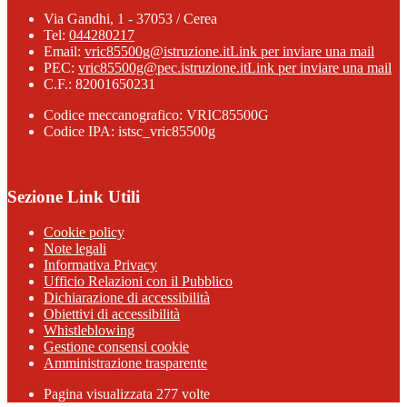
Via Gandhi, 1 - 37053 / Cerea
Tel:
044280217
Email:
vric85500g@istruzione.it
Link per inviare una mail
PEC:
vric85500g@pec.istruzione.it
Link per inviare una mail
C.F.: 82001650231
Codice meccanografico: VRIC85500G
Codice IPA: istsc_vric85500g
Sezione Link Utili
Cookie policy
Note legali
Informativa Privacy
Ufficio Relazioni con il Pubblico
Dichiarazione di accessibilità
Obiettivi di accessibilità
Whistleblowing
Gestione consensi cookie
Amministrazione trasparente
Pagina visualizzata
277
volte