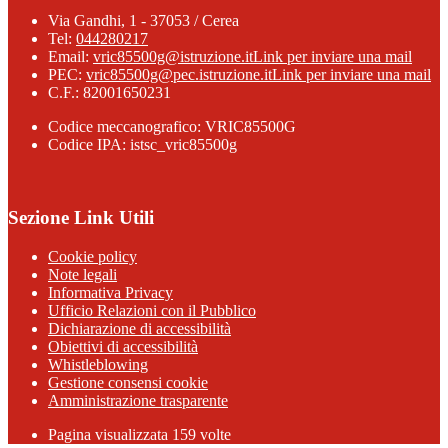
Via Gandhi, 1 - 37053 / Cerea
Tel:
044280217
Email:
vric85500g@istruzione.it
Link per inviare una mail
PEC:
vric85500g@pec.istruzione.it
Link per inviare una mail
C.F.: 82001650231
Codice meccanografico: VRIC85500G
Codice IPA: istsc_vric85500g
Sezione Link Utili
Cookie policy
Note legali
Informativa Privacy
Ufficio Relazioni con il Pubblico
Dichiarazione di accessibilità
Obiettivi di accessibilità
Whistleblowing
Gestione consensi cookie
Amministrazione trasparente
Pagina visualizzata
159
volte