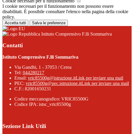
Cookie necessari per il funzionamento
I cookie necessari per il funzionamento non possono essere
disabilitati. È possibile consultare l'elenco nella pagina della cookie
policy.
Accetta tutti
Salva le preferenze
Istituto Comprensivo F.lli Sommariva
Contatti
Istituto Comprensivo F.lli Sommariva
Via Gandhi, 1 - 37053 / Cerea
Tel:
044280217
Email:
vric85500g@istruzione.it
Link per inviare una mail
PEC:
vric85500g@pec.istruzione.it
Link per inviare una mail
C.F.: 82001650231
Codice meccanografico: VRIC85500G
Codice IPA: istsc_vric85500g
Sezione Link Utili