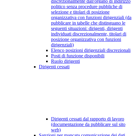
discrezionalmente dall'organo di indirizzo
politico senza procedure pubbliche di
selezione e titolari di posizione
organizzativa con funzioni dirigenziali (da
pubblicare in tabelle che distinguano le
seguenti situazioni: dirigenti, dirigenti
individuati discrezionalmente, titolari di
posizione organizzativa con funzioni
dirigenziali)
Elenco posizioni dirigenziali discrezionali
Posti di funzione disponibili
Ruolo dirigenti
Dirigenti cessati
Dirigenti cessati dal rapporto di lavoro
(documentazione da pubblicare sul sito
web)
Sanzioni per mancata comunicazione dei dati