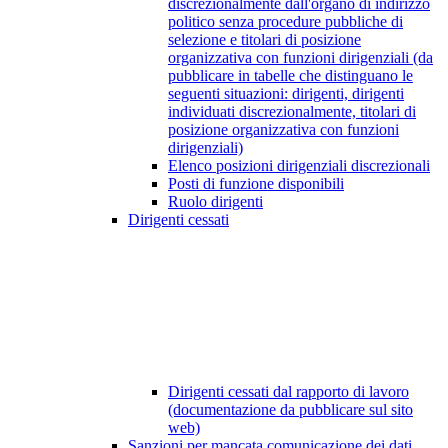
discrezionalmente dall'organo di indirizzo
politico senza procedure pubbliche di
selezione e titolari di posizione
organizzativa con funzioni dirigenziali (da
pubblicare in tabelle che distinguano le
seguenti situazioni: dirigenti, dirigenti
individuati discrezionalmente, titolari di
posizione organizzativa con funzioni
dirigenziali)
Elenco posizioni dirigenziali discrezionali
Posti di funzione disponibili
Ruolo dirigenti
Dirigenti cessati
Dirigenti cessati dal rapporto di lavoro
(documentazione da pubblicare sul sito
web)
Sanzioni per mancata comunicazione dei dati