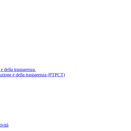
 e della trasparenza
ruzione e della trasparenza (PTPCT)
ività