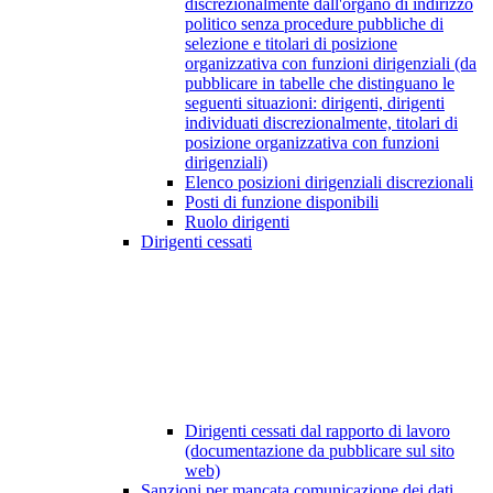
discrezionalmente dall'organo di indirizzo
politico senza procedure pubbliche di
selezione e titolari di posizione
organizzativa con funzioni dirigenziali (da
pubblicare in tabelle che distinguano le
seguenti situazioni: dirigenti, dirigenti
individuati discrezionalmente, titolari di
posizione organizzativa con funzioni
dirigenziali)
Elenco posizioni dirigenziali discrezionali
Posti di funzione disponibili
Ruolo dirigenti
Dirigenti cessati
Dirigenti cessati dal rapporto di lavoro
(documentazione da pubblicare sul sito
web)
Sanzioni per mancata comunicazione dei dati