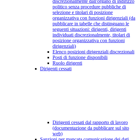
discrezionalmente dall'organo di indirizzo
politico senza procedure pubbliche di
selezione e titolari di posizione
organizzativa con funzioni dirigenziali (da
pubblicare in tabelle che distinguano le
seguenti situazioni: dirigenti, dirigenti
individuati discrezionalmente, titolari di
posizione organizzativa con funzioni
dirigenziali)
Elenco posizioni dirigenziali discrezionali
Posti di funzione disponibili
Ruolo dirigenti
Dirigenti cessati
Dirigenti cessati dal rapporto di lavoro
(documentazione da pubblicare sul sito
web)
Sanzioni per mancata comunicazione dei dati