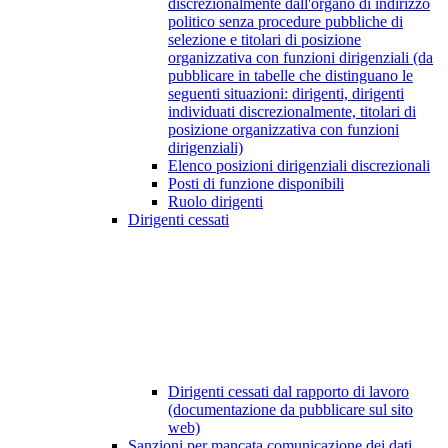
discrezionalmente dall'organo di indirizzo
politico senza procedure pubbliche di
selezione e titolari di posizione
organizzativa con funzioni dirigenziali (da
pubblicare in tabelle che distinguano le
seguenti situazioni: dirigenti, dirigenti
individuati discrezionalmente, titolari di
posizione organizzativa con funzioni
dirigenziali)
Elenco posizioni dirigenziali discrezionali
Posti di funzione disponibili
Ruolo dirigenti
Dirigenti cessati
Dirigenti cessati dal rapporto di lavoro
(documentazione da pubblicare sul sito
web)
Sanzioni per mancata comunicazione dei dati