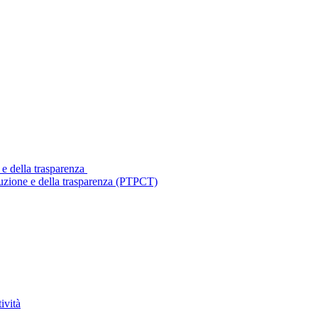
 e della trasparenza
ruzione e della trasparenza (PTPCT)
ività