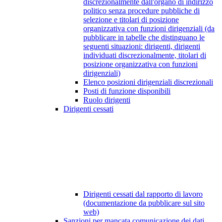
discrezionalmente dall'organo di indirizzo
politico senza procedure pubbliche di
selezione e titolari di posizione
organizzativa con funzioni dirigenziali (da
pubblicare in tabelle che distinguano le
seguenti situazioni: dirigenti, dirigenti
individuati discrezionalmente, titolari di
posizione organizzativa con funzioni
dirigenziali)
Elenco posizioni dirigenziali discrezionali
Posti di funzione disponibili
Ruolo dirigenti
Dirigenti cessati
Dirigenti cessati dal rapporto di lavoro
(documentazione da pubblicare sul sito
web)
Sanzioni per mancata comunicazione dei dati