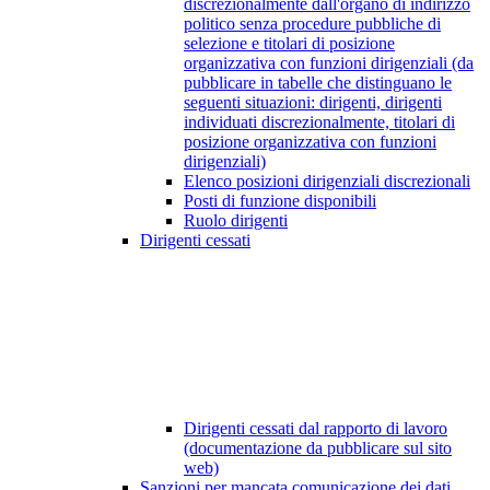
discrezionalmente dall'organo di indirizzo
politico senza procedure pubbliche di
selezione e titolari di posizione
organizzativa con funzioni dirigenziali (da
pubblicare in tabelle che distinguano le
seguenti situazioni: dirigenti, dirigenti
individuati discrezionalmente, titolari di
posizione organizzativa con funzioni
dirigenziali)
Elenco posizioni dirigenziali discrezionali
Posti di funzione disponibili
Ruolo dirigenti
Dirigenti cessati
Dirigenti cessati dal rapporto di lavoro
(documentazione da pubblicare sul sito
web)
Sanzioni per mancata comunicazione dei dati