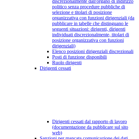
discrezionalmente dall'organo di indirizzo
politico senza procedure pubbliche di
selezione e titolari di posizione
organizzativa con funzioni dirigenziali (da
pubblicare in tabelle che distinguano le
seguenti situazioni: dirigenti, dirigenti
individuati discrezionalmente, titolari di
posizione organizzativa con funzioni
dirigenziali)
Elenco posizioni dirigenziali discrezionali
Posti di funzione disponibili
Ruolo dirigenti
Dirigenti cessati
Dirigenti cessati dal rapporto di lavoro
(documentazione da pubblicare sul sito
web)
Sanzioni per mancata comunicazione dei dati