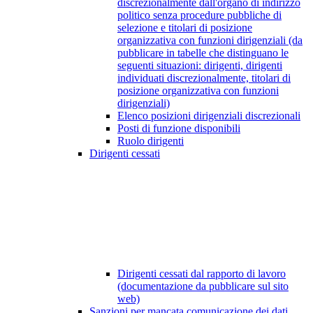
discrezionalmente dall'organo di indirizzo
politico senza procedure pubbliche di
selezione e titolari di posizione
organizzativa con funzioni dirigenziali (da
pubblicare in tabelle che distinguano le
seguenti situazioni: dirigenti, dirigenti
individuati discrezionalmente, titolari di
posizione organizzativa con funzioni
dirigenziali)
Elenco posizioni dirigenziali discrezionali
Posti di funzione disponibili
Ruolo dirigenti
Dirigenti cessati
Dirigenti cessati dal rapporto di lavoro
(documentazione da pubblicare sul sito
web)
Sanzioni per mancata comunicazione dei dati