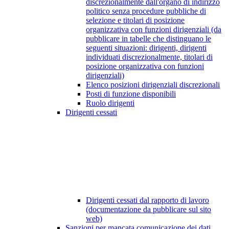
discrezionalmente dall'organo di indirizzo
politico senza procedure pubbliche di
selezione e titolari di posizione
organizzativa con funzioni dirigenziali (da
pubblicare in tabelle che distinguano le
seguenti situazioni: dirigenti, dirigenti
individuati discrezionalmente, titolari di
posizione organizzativa con funzioni
dirigenziali)
Elenco posizioni dirigenziali discrezionali
Posti di funzione disponibili
Ruolo dirigenti
Dirigenti cessati
Dirigenti cessati dal rapporto di lavoro
(documentazione da pubblicare sul sito
web)
Sanzioni per mancata comunicazione dei dati