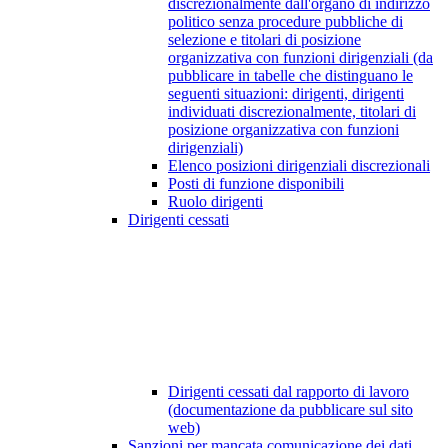
discrezionalmente dall'organo di indirizzo
politico senza procedure pubbliche di
selezione e titolari di posizione
organizzativa con funzioni dirigenziali (da
pubblicare in tabelle che distinguano le
seguenti situazioni: dirigenti, dirigenti
individuati discrezionalmente, titolari di
posizione organizzativa con funzioni
dirigenziali)
Elenco posizioni dirigenziali discrezionali
Posti di funzione disponibili
Ruolo dirigenti
Dirigenti cessati
Dirigenti cessati dal rapporto di lavoro
(documentazione da pubblicare sul sito
web)
Sanzioni per mancata comunicazione dei dati