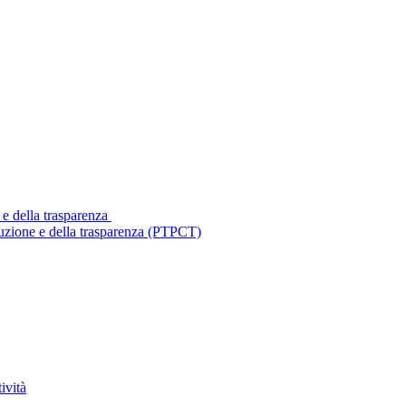
 e della trasparenza
ruzione e della trasparenza (PTPCT)
ività