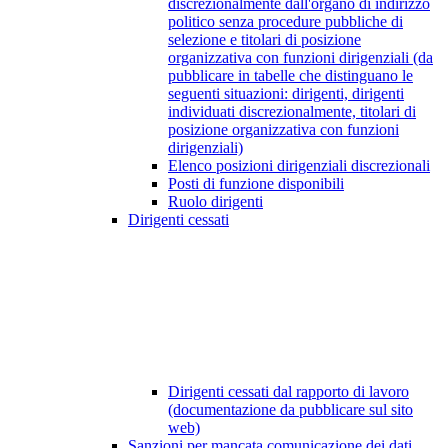
discrezionalmente dall'organo di indirizzo
politico senza procedure pubbliche di
selezione e titolari di posizione
organizzativa con funzioni dirigenziali (da
pubblicare in tabelle che distinguano le
seguenti situazioni: dirigenti, dirigenti
individuati discrezionalmente, titolari di
posizione organizzativa con funzioni
dirigenziali)
Elenco posizioni dirigenziali discrezionali
Posti di funzione disponibili
Ruolo dirigenti
Dirigenti cessati
Dirigenti cessati dal rapporto di lavoro
(documentazione da pubblicare sul sito
web)
Sanzioni per mancata comunicazione dei dati