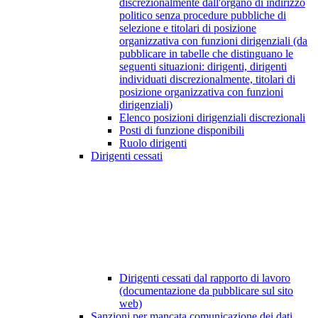
discrezionalmente dall'organo di indirizzo
politico senza procedure pubbliche di
selezione e titolari di posizione
organizzativa con funzioni dirigenziali (da
pubblicare in tabelle che distinguano le
seguenti situazioni: dirigenti, dirigenti
individuati discrezionalmente, titolari di
posizione organizzativa con funzioni
dirigenziali)
Elenco posizioni dirigenziali discrezionali
Posti di funzione disponibili
Ruolo dirigenti
Dirigenti cessati
Dirigenti cessati dal rapporto di lavoro
(documentazione da pubblicare sul sito
web)
Sanzioni per mancata comunicazione dei dati