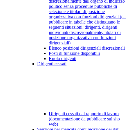
discrezionalmente dall'organo di indirizzo
politico senza procedure pubbliche di
selezione e titolari di posizione
organizzativa con funzioni dirigenziali (da
pubblicare in tabelle che distinguano le
seguenti situazioni: dirigenti, dirigenti
individuati discrezionalmente, titolari di
posizione organizzativa con funzioni
dirigenziali)
Elenco posizioni dirigenziali discrezionali
Posti di funzione disponibili
Ruolo dirigenti
Dirigenti cessati
Dirigenti cessati dal rapporto di lavoro
(documentazione da pubblicare sul sito
web)
Sanzioni per mancata comunicazione dei dati