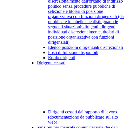
discrezionalmente dall'organo di indirizzo
politico senza procedure pubbliche di
selezione e titolari di posizione
organizzativa con funzioni dirigenziali (da
pubblicare in tabelle che distinguano le
seguenti situazioni: dirigenti, dirigenti
individuati discrezionalmente, titolari di
posizione organizzativa con funzioni
dirigenziali)
Elenco posizioni dirigenziali discrezionali
Posti di funzione disponibili
Ruolo dirigenti
Dirigenti cessati
Dirigenti cessati dal rapporto di lavoro
(documentazione da pubblicare sul sito
web)
Sanzioni per mancata comunicazione dei dati