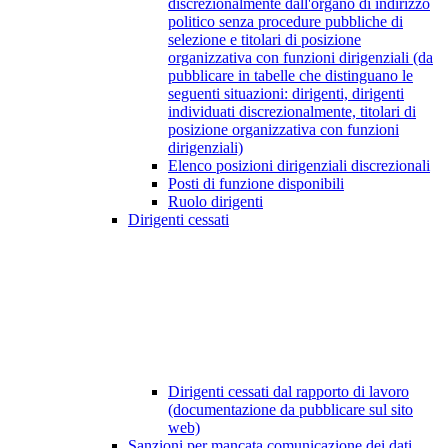
discrezionalmente dall'organo di indirizzo
politico senza procedure pubbliche di
selezione e titolari di posizione
organizzativa con funzioni dirigenziali (da
pubblicare in tabelle che distinguano le
seguenti situazioni: dirigenti, dirigenti
individuati discrezionalmente, titolari di
posizione organizzativa con funzioni
dirigenziali)
Elenco posizioni dirigenziali discrezionali
Posti di funzione disponibili
Ruolo dirigenti
Dirigenti cessati
Dirigenti cessati dal rapporto di lavoro
(documentazione da pubblicare sul sito
web)
Sanzioni per mancata comunicazione dei dati