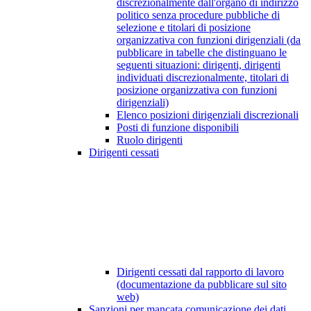
discrezionalmente dall'organo di indirizzo
politico senza procedure pubbliche di
selezione e titolari di posizione
organizzativa con funzioni dirigenziali (da
pubblicare in tabelle che distinguano le
seguenti situazioni: dirigenti, dirigenti
individuati discrezionalmente, titolari di
posizione organizzativa con funzioni
dirigenziali)
Elenco posizioni dirigenziali discrezionali
Posti di funzione disponibili
Ruolo dirigenti
Dirigenti cessati
Dirigenti cessati dal rapporto di lavoro
(documentazione da pubblicare sul sito
web)
Sanzioni per mancata comunicazione dei dati