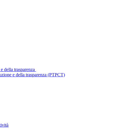
 e della trasparenza
ruzione e della trasparenza (PTPCT)
ività