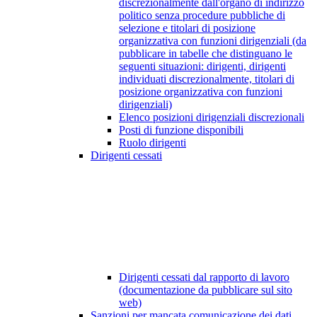
discrezionalmente dall'organo di indirizzo
politico senza procedure pubbliche di
selezione e titolari di posizione
organizzativa con funzioni dirigenziali (da
pubblicare in tabelle che distinguano le
seguenti situazioni: dirigenti, dirigenti
individuati discrezionalmente, titolari di
posizione organizzativa con funzioni
dirigenziali)
Elenco posizioni dirigenziali discrezionali
Posti di funzione disponibili
Ruolo dirigenti
Dirigenti cessati
Dirigenti cessati dal rapporto di lavoro
(documentazione da pubblicare sul sito
web)
Sanzioni per mancata comunicazione dei dati