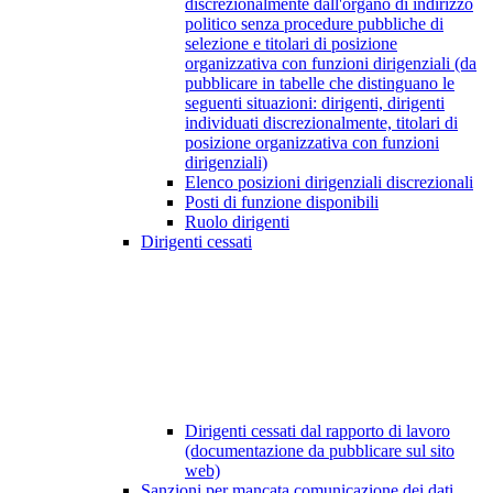
discrezionalmente dall'organo di indirizzo
politico senza procedure pubbliche di
selezione e titolari di posizione
organizzativa con funzioni dirigenziali (da
pubblicare in tabelle che distinguano le
seguenti situazioni: dirigenti, dirigenti
individuati discrezionalmente, titolari di
posizione organizzativa con funzioni
dirigenziali)
Elenco posizioni dirigenziali discrezionali
Posti di funzione disponibili
Ruolo dirigenti
Dirigenti cessati
Dirigenti cessati dal rapporto di lavoro
(documentazione da pubblicare sul sito
web)
Sanzioni per mancata comunicazione dei dati