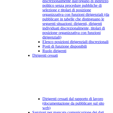
discrezionalmente dall'organo di indirizzo
politico senza procedure pubbliche di
selezione e titolari di posizione
organizzativa con funzioni dirigenziali (da
pubblicare in tabelle che distinguano le
seguenti situazioni: dirigenti, dirigenti
individuati discrezionalmente, titolari di
posizione organizzativa con funzioni
dirigenziali)
Elenco posizioni dirigenziali discrezionali
Posti di funzione disponibili
Ruolo dirigenti
Dirigenti cessati
Dirigenti cessati dal rapporto di lavoro
(documentazione da pubblicare sul sito
web)
Sanzioni per mancata comunicazione dei dati