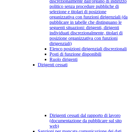
discrezionalmente dall'organo di indirizzo
politico senza procedure pubbliche di
selezione e titolari di posizione
organizzativa con funzioni dirigenziali (da
pubblicare in tabelle che distinguano le
seguenti situazioni: dirigenti, dirigenti
individuati discrezionalmente, titolari di
posizione organizzativa con funzioni
dirigenziali)
Elenco posizioni dirigenziali discrezionali
Posti di funzione disponibili
Ruolo dirigenti
Dirigenti cessati
Dirigenti cessati dal rapporto di lavoro
(documentazione da pubblicare sul sito
web)
Sanzioni per mancata comunicazione dei dati