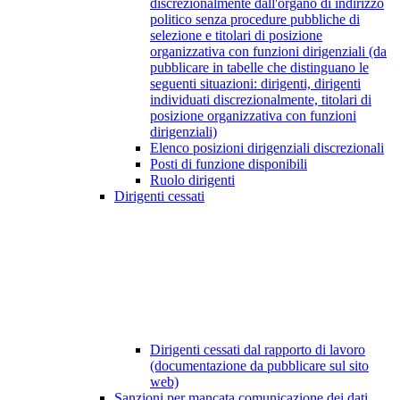
discrezionalmente dall'organo di indirizzo
politico senza procedure pubbliche di
selezione e titolari di posizione
organizzativa con funzioni dirigenziali (da
pubblicare in tabelle che distinguano le
seguenti situazioni: dirigenti, dirigenti
individuati discrezionalmente, titolari di
posizione organizzativa con funzioni
dirigenziali)
Elenco posizioni dirigenziali discrezionali
Posti di funzione disponibili
Ruolo dirigenti
Dirigenti cessati
Dirigenti cessati dal rapporto di lavoro
(documentazione da pubblicare sul sito
web)
Sanzioni per mancata comunicazione dei dati