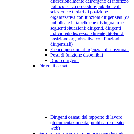
discrezionalmente dall'organo di indirizzo
politico senza procedure pubbliche di
selezione e titolari di posizione
organizzativa con funzioni dirigenziali (da
pubblicare in tabelle che distinguano le
seguenti situazioni: dirigenti, dirigenti
individuati discrezionalmente, titolari di
posizione organizzativa con funzioni
dirigenziali)
Elenco posizioni dirigenziali discrezionali
Posti di funzione disponibili
Ruolo dirigenti
Dirigenti cessati
Dirigenti cessati dal rapporto di lavoro
(documentazione da pubblicare sul sito
web)
Sanzioni per mancata comunicazione dei dati