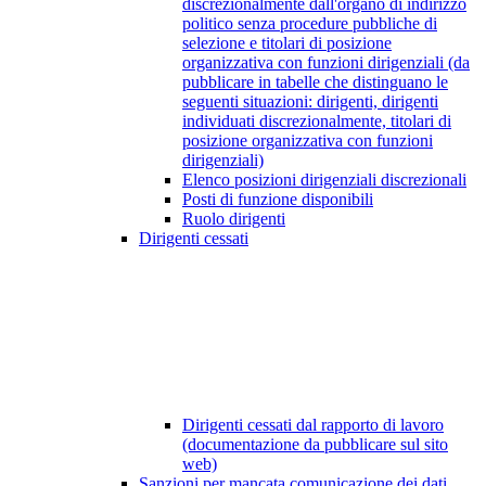
discrezionalmente dall'organo di indirizzo
politico senza procedure pubbliche di
selezione e titolari di posizione
organizzativa con funzioni dirigenziali (da
pubblicare in tabelle che distinguano le
seguenti situazioni: dirigenti, dirigenti
individuati discrezionalmente, titolari di
posizione organizzativa con funzioni
dirigenziali)
Elenco posizioni dirigenziali discrezionali
Posti di funzione disponibili
Ruolo dirigenti
Dirigenti cessati
Dirigenti cessati dal rapporto di lavoro
(documentazione da pubblicare sul sito
web)
Sanzioni per mancata comunicazione dei dati