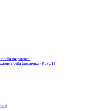
 e della trasparenza
ruzione e della trasparenza (PTPCT)
ività