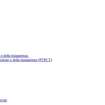
 e della trasparenza
ruzione e della trasparenza (PTPCT)
ività