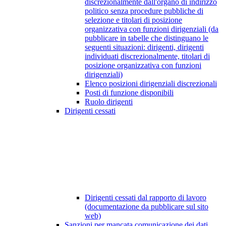
discrezionalmente dall'organo di indirizzo
politico senza procedure pubbliche di
selezione e titolari di posizione
organizzativa con funzioni dirigenziali (da
pubblicare in tabelle che distinguano le
seguenti situazioni: dirigenti, dirigenti
individuati discrezionalmente, titolari di
posizione organizzativa con funzioni
dirigenziali)
Elenco posizioni dirigenziali discrezionali
Posti di funzione disponibili
Ruolo dirigenti
Dirigenti cessati
Dirigenti cessati dal rapporto di lavoro
(documentazione da pubblicare sul sito
web)
Sanzioni per mancata comunicazione dei dati