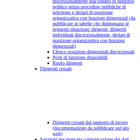
discrezionalmente dall'organo di indirizzo
politico senza procedure pubbliche di
selezione e titolari di posizione
organizzativa con funzioni dirigenziali (da
pubblicare in tabelle che distinguano le
seguenti situazioni: dirigenti, dirigenti
individuati discrezionalmente, titolari di
posizione organizzativa con funzioni
dirigenziali)
Elenco posizioni dirigenziali discrezionali
Posti di funzione disponibili
Ruolo dirigenti
Dirigenti cessati
Dirigenti cessati dal rapporto di lavoro
(documentazione da pubblicare sul sito
web)
Sanzioni per mancata comunicazione dei dati