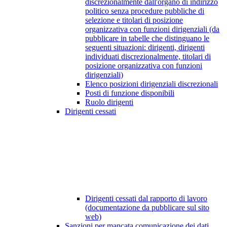
discrezionalmente dall'organo di indirizzo
politico senza procedure pubbliche di
selezione e titolari di posizione
organizzativa con funzioni dirigenziali (da
pubblicare in tabelle che distinguano le
seguenti situazioni: dirigenti, dirigenti
individuati discrezionalmente, titolari di
posizione organizzativa con funzioni
dirigenziali)
Elenco posizioni dirigenziali discrezionali
Posti di funzione disponibili
Ruolo dirigenti
Dirigenti cessati
Dirigenti cessati dal rapporto di lavoro
(documentazione da pubblicare sul sito
web)
Sanzioni per mancata comunicazione dei dati